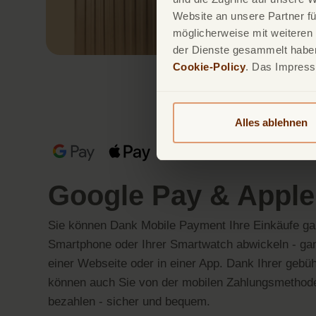
Website an unsere Partner fü
möglicherweise mit weiteren
der Dienste gesammelt haben.
Cookie-Policy
. Das Impres
Alles ablehnen
Google Pay & Apple
Sie können Dank Mobile Payment Ihre Einkäufe ga
Smartphone oder Ihrer Smartwatch abwickeln - gan
einer Webseite oder in einer App. Dank Ihrer gebü
können auch Sie von der mobilen Zahlungsmethode 
bezahlen - sicher und bequem.