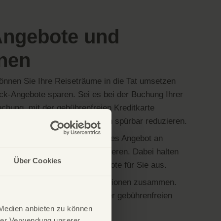
ngebote und
onen
önnen Sie Ihre Reiseträume in die Tat umsetzen
ck-Angebote sparen. Sei es bei der Buchung Ihrer
chung, mit der gebührenfreien Kreditkarte
tungen, die Ihre Urlaubskosten spürbar reduzieren.
ilen kommt zudem unser breites Angebot an
ken hinzu, die mit uns kooperieren. Dabei halten
Über Cookies
k und suchen relevante Angebote für Sie aus.
t für Sie alle Angebote und Aktionen zusammen.
ichkeiten für den Einsatz Ihrer gebührenfreien
 Medien anbieten zu können
hrer Verwendung unserer