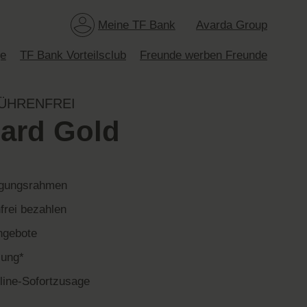
Meine TF Bank
Avarda Group
ge
TF Bank Vorteilsclub
Freunde werben Freunde
ÜHRENFREI
ard Gold
fügungsrahmen
frei bezahlen
ngebote
lung*
line-Sofortzusage