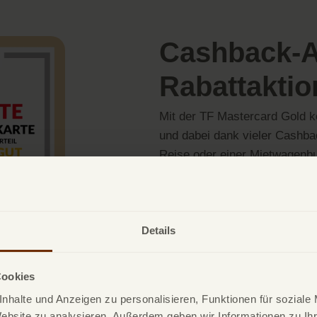
Cashback-A
Rabattakti
Mit der TF Mastercard Gold k
und dabei dank vieler Cashba
Reise oder einer Mietwagenbu
profitieren Sie von Rückvergü
Zu den Reise-Cashback-Vorte
Rabattcodes für selektive Mar
Details
wir uns stehts an Ihr Feedbac
Der
TF Bank Vorteilsclub
fass
Cookies
Entdecken sie noch mehr Mögl
nhalte und Anzeigen zu personalisieren, Funktionen für soziale
Kreditkarte mit Limit.
Website zu analysieren. Außerdem geben wir Informationen zu I