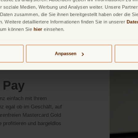
r soziale Medien, Werbung und Analysen weiter. Unsere Partner
 Daten zusammen, die Sie ihnen bereitgestellt haben oder die S
Mastercard beantragen
 Weitere detailliertere Informationen finden Sie in unserer
Date
sum können Sie
hier
einsehen.
Anpassen
 Pay
nz einfach mit Ihrem
z egal ob im Geschäft, auf
hrenfreien Mastercard Gold
profitieren und bargeldlos