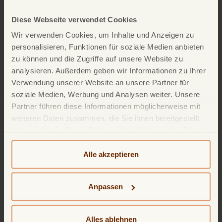
✔ Behalten Sie Ihre Ausgaben im Blick, egal wo
Sie sind
Diese Webseite verwendet Cookies
✔ Verfolgen Sie jede Transaktion in Echtzeit
Wir verwenden Cookies, um Inhalte und Anzeigen zu
personalisieren, Funktionen für soziale Medien anbieten
✔ Sichere Online-Käufe durch Authentifizierung
zu können und die Zugriffe auf unsere Website zu
✔ Greifen Sie jederzeit auf Ihre Kontoauszüge zu
analysieren. Außerdem geben wir Informationen zu Ihrer
Verwendung unserer Website an unsere Partner für
✔ Sperren oder entsperren Sie Ihre Karte sofort
soziale Medien, Werbung und Analysen weiter. Unsere
Partner führen diese Informationen möglicherweise mit
weiteren Daten zusammen, die Sie ihnen bereitgestellt
Die App ist schnell, einfach zu bedienen und gibt
haben oder die Sie im Rahmen Ihrer Nutzung der Dienste
Ihnen die volle Kontrolle.
gesammelt haben. Weitere detailliertere Informationen
Laden Sie die App noch heute herunter.
finden Sie in unserer
Datenschutzerklärung
und
Alle akzeptieren
Cookie-Policy
. Das Impressum können Sie
hier
einsehen.
Anpassen
Alles ablehnen